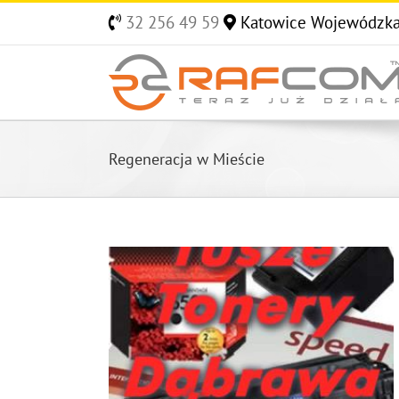
Skip
32 256 49 59
Katowice Wojewódzk
to
content
Regeneracja w Mieście
 Górnicza
ście