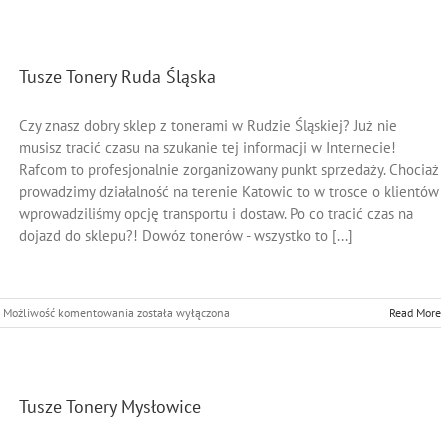
Siemianowice
Śląskie
Tusze Tonery Ruda Śląska
Czy znasz dobry sklep z tonerami w Rudzie Śląskiej? Już nie
musisz tracić czasu na szukanie tej informacji w Internecie!
Rafcom to profesjonalnie zorganizowany punkt sprzedaży. Chociaż
prowadzimy działalność na terenie Katowic to w trosce o klientów
wprowadziliśmy opcję transportu i dostaw. Po co tracić czas na
dojazd do sklepu?! Dowóz tonerów - wszystko to [...]
Tusze
Możliwość komentowania
została wyłączona
Read More
Tonery
Ruda
Śląska
Tusze Tonery Mysłowice