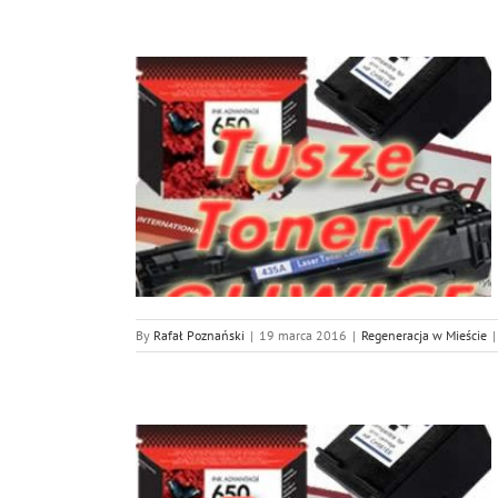
wice
ście
By
Rafał Poznański
|
19 marca 2016
|
Regeneracja w Mieście
|