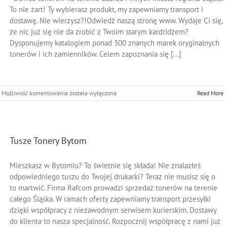
To nie żart! Ty wybierasz produkt, my zapewniamy transport i
dostawę. Nie wierzysz?!Odwiedź naszą stronę www. Wydaje Ci się,
że nic już się nie da zrobić z Twoim starym kardridżem?
Dysponujemy katalogiem ponad 300 znanych marek oryginalnych
tonerów i ich zamienników. Celem zapoznania się [...]
Tusze
Możliwość komentowania
została wyłączona
Read More
Tonery
Zabrze
Tusze Tonery Bytom
Mieszkasz w Bytomiu? To świetnie się składa! Nie znalazłeś
odpowiedniego tuszu do Twojej drukarki? Teraz nie musisz się o
to martwić. Firma Rafcom prowadzi sprzedaż tonerów na terenie
całego Śląska. W ramach oferty zapewniamy transport przesyłki
dzięki współpracy z niezawodnym serwisem kurierskim. Dostawy
do klienta to nasza specjalność. Rozpocznij współpracę z nami już