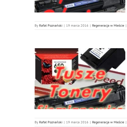
By
Rafał Poznański
|
19 marca 2016
|
Regeneracja w Mieście
|
ce Śląskie
ście
By
Rafał Poznański
|
19 marca 2016
|
Regeneracja w Mieście
|