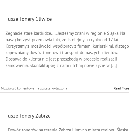
Tychy
Tusze Tonery Gliwice
Żegnacie stare kardridże..... Jesteśmy znani w regionie Śląska. Na
naszą korzyść przemawia fakt, że istniejmy na rynku od 17 lat.
Korzystamy z możliwości współpracy z firmami kurierskimi, dlatego
zapewniamy dowóz tonerów i transport do naszych klientów.
Dostawa do klienta nie jest przeszkodą w procesie realizacji
zamówienia. Skontaktuj się z nami i tchnij nowe życie w [...]
Tusze
Możliwość komentowania
została wyłączona
Read More
Tonery
Gliwice
Tusze Tonery Zabrze
Dowóz tonerów na terenie Zabrza i innych miasta regionu Śląska.