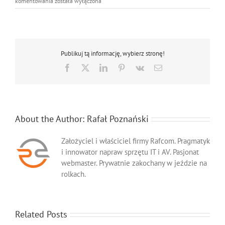
Tusze
komentowania
została wyłączona
Tonery
Mikołów
Publikuj tą informację, wybierz stronę!
Facebook
X
LinkedIn
Pinterest
Vk
Email
About the Author:
Rafał Poznański
Założyciel i właściciel firmy Rafcom. Pragmatyk
i innowator napraw sprzętu IT i AV. Pasjonat
webmaster. Prywatnie zakochany w jeździe na
rolkach.
Related Posts