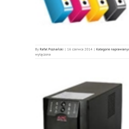
 urządzeń
By
Rafał Poznański
|
16 czerwca 2014
|
Kategorie naprawiany
wyłączona
y UPS