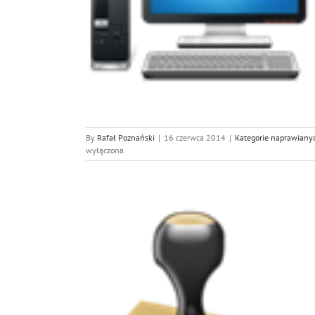
jonarnych PC
 urządzeń
By
Rafał Poznański
|
16 czerwca 2014
|
Kategorie naprawiany
wyłączona