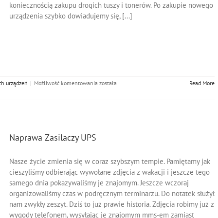
koniecznością zakupu drogich tuszy i tonerów. Po zakupie nowego
urządzenia szybko dowiadujemy się, [...]
Tusze
ch urządzeń
|
Możliwość komentowania
została
Read More
i
Tonery
do
Drukarek
i
Kopiarek
Naprawa Zasilaczy UPS
Nasze życie zmienia się w coraz szybszym tempie. Pamiętamy jak
cieszyliśmy odbierając wywołane zdjęcia z wakacji i jeszcze tego
samego dnia pokazywaliśmy je znajomym. Jeszcze wczoraj
organizowaliśmy czas w podręcznym terminarzu. Do notatek służył
nam zwykły zeszyt. Dziś to już prawie historia. Zdjęcia robimy już z
wygody telefonem, wysyłając je znajomym mms-em zamiast