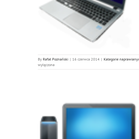
pów
 urządzeń
By
Rafał Poznański
|
16 czerwca 2014
|
Kategorie naprawiany
wyłączona