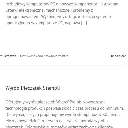
rozbudowy komputerów PC o nowsze komponenty. Usuwamy
usterki elektroniczne, mechaniczne i problemy z
oprogramowaniem. Wykonujemy usługi: instalacja systemu
operacyjnego w komputerze PC, naprawa [...]
Naprawa
ch urządzeń
|
Możliwość komentowania
została
Read More
Komputerów
Stacjonarnych
PC
Wyrób Pieczątek Stempli
Oferujemy wyrób pieczątek Wagraf Preink. Nowoczesna
technologia produkcji pozwala skrócić czas procesu do minimum.
Dla wymagających proponujemy wyrób stempli już w 30 minut.
Można powiedzieć, że jest to najszybsza metoda wyrobu
pieczątek. Kolorystyka automatów wciąż zachwyca klientów.