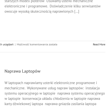
starszych modeli ploterów Usuwamy usterki mechaniczne
elektroniczne i programowe. Doświadczenie kilku serwisantów
owocuje wysoką skutecznością naprawionych [...]
Naprawa
ch urządzeń
|
Możliwość komentowania
została
Read More
Ploterów
HP
Naprawa Laptopów
W laptopach naprawiamy usterki elektroniczne programowe i
mechaniczne. Wykonywane usług napraw laptopów: instalacja
systemu operacyjnego w laptopie naprawa systemu operacyjnego
w laptopie konserwacja układu chłodzenia w laptopie naprawa
karty dźwiekowej laptopa naprawa gniazda zasilania laptopa