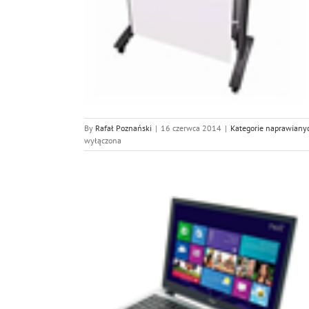
w HP
 urządzeń
By
Rafał Poznański
|
16 czerwca 2014
|
Kategorie naprawiany
wyłączona