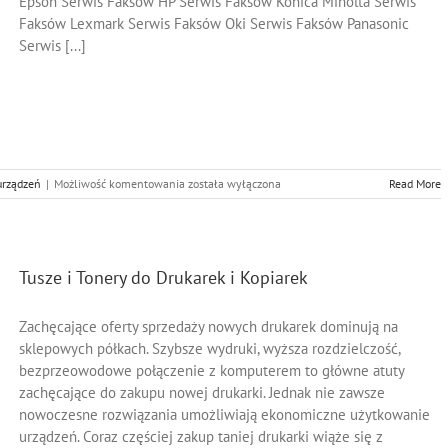
Epson Serwis Faksów HP Serwis Faksów Konica Minolta Serwis
Faksów Lexmark Serwis Faksów Oki Serwis Faksów Panasonic
Serwis [...]
Serwis
urządzeń
|
Możliwość komentowania
została wyłączona
Read More
Faksów
Tusze i Tonery do Drukarek i Kopiarek
Zachęcające oferty sprzedaży nowych drukarek dominują na
sklepowych półkach. Szybsze wydruki, wyższa rozdzielczość,
bezprzeowodowe połączenie z komputerem to główne atuty
zachęcające do zakupu nowej drukarki. Jednak nie zawsze
nowoczesne rozwiązania umożliwiają ekonomiczne użytkowanie
urządzeń. Coraz częściej zakup taniej drukarki wiąże się z