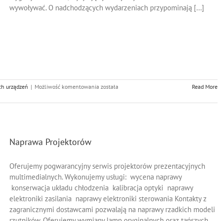
wywoływać. O nadchodzących wydarzeniach przypominają [...]
Naprawa
ch urządzeń
|
Możliwość komentowania
została
Read More
Zasilaczy
UPS
Naprawa Projektorów
Oferujemy pogwarancyjny serwis projektorów prezentacyjnych
multimedialnych. Wykonujemy usługi: wycena naprawy
konserwacja układu chłodzenia kalibracja optyki naprawy
elektroniki zasilania naprawy elektroniki sterowania Kontakty z
zagranicznymi dostawcami pozwalają na naprawy rzadkich modeli
rzutników. Oferujemy wymiany lamp oryginalnych oraz tańszych