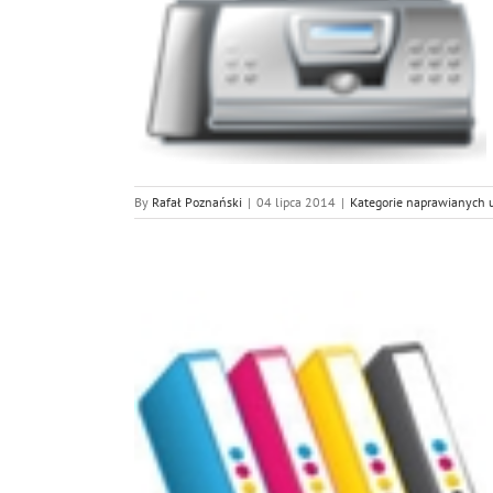
w
 urządzeń
By
Rafał Poznański
|
04 lipca 2014
|
Kategorie naprawianych 
k i Kopiarek