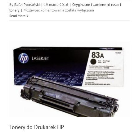
By
Rafał Poznański
|
19 marca 2016
|
Oryginalne i zamienniki tusze i
Tonery
tonery
|
Możliwość komentowania
została wyłączona
do
Read More
Drukarek
Samsung
Tonery do Drukarek HP