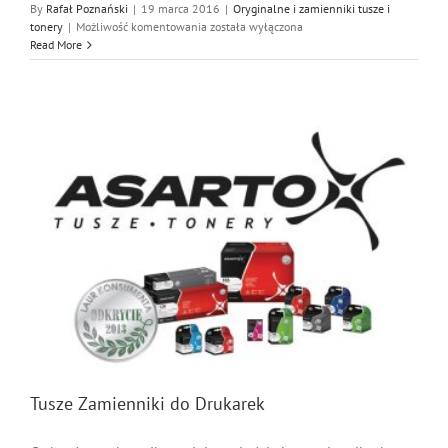
By
Rafał Poznański
|
19 marca 2016
|
Oryginalne i zamienniki tusze i
Tonery
tonery
|
Możliwość komentowania
została wyłączona
do
Read More
Drukarek
Oryginalne
Tusze Zamienniki do Drukarek