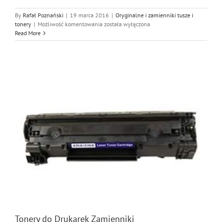
By
Rafał Poznański
|
19 marca 2016
|
Oryginalne i zamienniki tusze i
Tonery
tonery
|
Możliwość komentowania
została wyłączona
do
Read More
Drukarek
Zamienniki
2
Tonery do Drukarek Zamienniki