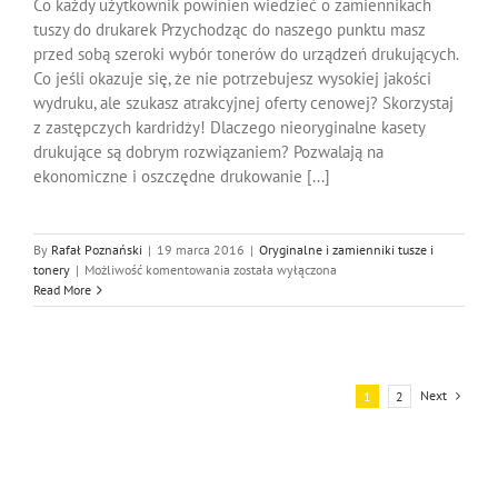
Co każdy użytkownik powinien wiedzieć o zamiennikach
tuszy do drukarek Przychodząc do naszego punktu masz
przed sobą szeroki wybór tonerów do urządzeń drukujących.
Co jeśli okazuje się, że nie potrzebujesz wysokiej jakości
wydruku, ale szukasz atrakcyjnej oferty cenowej? Skorzystaj
z zastępczych kardridży! Dlaczego nieoryginalne kasety
drukujące są dobrym rozwiązaniem? Pozwalają na
ekonomiczne i oszczędne drukowanie [...]
By
Rafał Poznański
|
19 marca 2016
|
Oryginalne i zamienniki tusze i
Tusze
tonery
|
Możliwość komentowania
została wyłączona
Zamienniki
Read More
do
Drukarek
Next
1
2