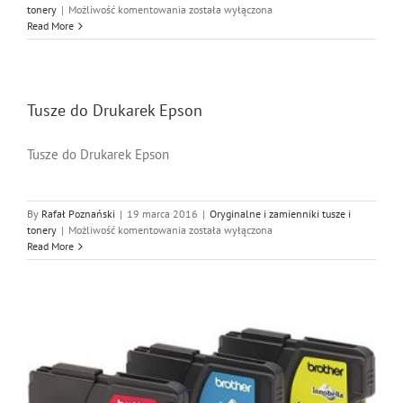
Tusze
tonery
|
Możliwość komentowania
została wyłączona
do
Read More
Drukarek
Canon
Tusze do Drukarek Epson
Tusze do Drukarek Epson
By
Rafał Poznański
|
19 marca 2016
|
Oryginalne i zamienniki tusze i
Tusze
tonery
|
Możliwość komentowania
została wyłączona
do
Read More
Drukarek
Epson