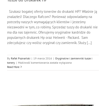
Szukasz bogatej oferty tonerów do drukarki HP? Właśnie ją
znalazłeś! Dlaczego Rafcom? Ponieważ odpowiadamy na
potrzeby naszych wymagających klientów i jesteśmy
niezawodni w tym, co robimy. Sprzedaż tuszy do drukarki nie
ma dla nas tajemnic. Oferujemy oryginalne kardridże do
popularnych drukarek Hp oraz Helwett - Packard. Sam
zdecydujesz czy wolisz oryginał czy zamiennik. Służy [...]
By
Rafał Poznański
|
19 marca 2016
|
Oryginalne i zamienniki tusze i
Tusze
tonery
|
Możliwość komentowania
została wyłączona
do
Read More
Drukarek
HP