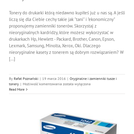
Tonery do drukarki którą niedawno kupiłeś już u nas są. A jeśli
liczą się dla Ciebie cechy takie jak "tani" i "ekonomiczny"
proponujemy zamienniki tonerów. Skorzystaj z
nieoryginalnych kardridży, które możesz wykorzystać w
drukarkach Hp, Hewlett - Packard, Brother, Canon, Epson,
Lexmark, Samsung, Minolta, Xerox, Oki. Dlaczego
nieoryginalne kasety z tonerem są dobrym rozwiązaniem? W
[...]
By
Rafał Poznański
|
19 marca 2016
|
Oryginalne i zamienniki tusze i
Tonery
tonery
|
Możliwość komentowania
została wyłączona
do
Read More
Drukarek
Zamienniki