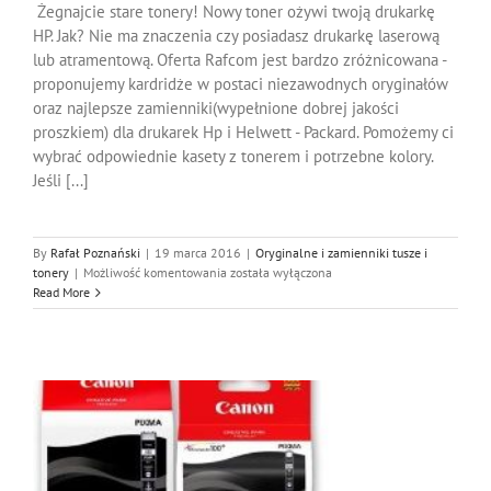
Żegnajcie stare tonery! Nowy toner ożywi twoją drukarkę
HP. Jak? Nie ma znaczenia czy posiadasz drukarkę laserową
lub atramentową. Oferta Rafcom jest bardzo zróżnicowana -
proponujemy kardridże w postaci niezawodnych oryginałów
oraz najlepsze zamienniki(wypełnione dobrej jakości
proszkiem) dla drukarek Hp i Helwett - Packard. Pomożemy ci
wybrać odpowiednie kasety z tonerem i potrzebne kolory.
Jeśli [...]
By
Rafał Poznański
|
19 marca 2016
|
Oryginalne i zamienniki tusze i
Tonery
tonery
|
Możliwość komentowania
została wyłączona
do
Read More
Drukarek
HP