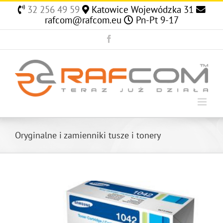
Skip
32 256 49 59
Katowice Wojewódzka 31
to
rafcom@rafcom.eu
Pn-Pt 9-17
content
Facebook
Oryginalne i zamienniki tusze i tonery