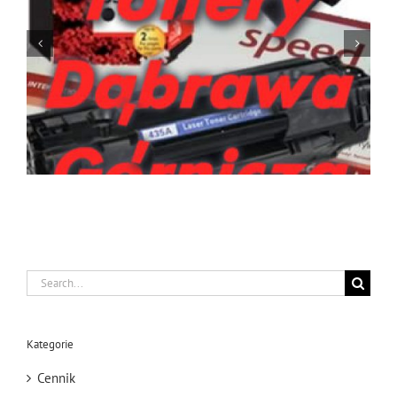
Tusze Tonery Siemianowice Śląskie
Search
for:
Kategorie
Cennik