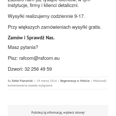
instytucje, firmy i klienci detaliczni.
Wysyłki realizujemy codziennie 9-17.
Przy większych zamówieniach wysyłki gratis.
Zamów i Sprawdź Nas.
Masz pytania?
Pisz:
rafcom@rafcom.eu
Dzwoń: 32 256 49 59
By
Rafał Poznański
|
19 marca 2016
|
Regeneracja w Mieście
|
Możliwość
Tusze
komentowania
została wyłączona
Tonery
Chorzów
Publikuj tą informację, wybierz stronę!