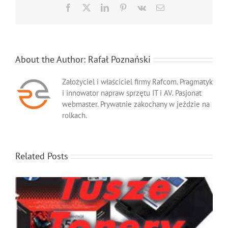
Facebook
X
LinkedIn
Pinterest
Vk
Email
About the Author:
Rafał Poznański
Założyciel i właściciel firmy Rafcom. Pragmatyk
i innowator napraw sprzętu IT i AV. Pasjonat
webmaster. Prywatnie zakochany w jeździe na
rolkach.
Related Posts