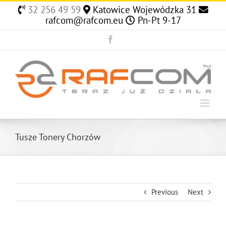
Skip
32 256 49 59
Katowice Wojewódzka 31
to
rafcom@rafcom.eu
Pn-Pt 9-17
content
Facebook
Tusze Tonery Chorzów
Previous
Next