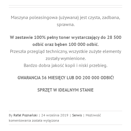
Maszyna poleasingowa (używana) jest czysta, zadbana,
sprawna.
W zestawie 100% pełny toner wystarczający do 28 500
odbić oraz bęben 100 000 odbić.
Przeszła przegląd techniczny, wszystkie zużyte elementy
zostały wymienione.
Bardzo dobra jakość kopii i niski przebieg.
GWARANCJA 36 MIESIĘCY LUB DO 200 000 ODBIĆ!
SPRZĘT W IDEALNYM STANIE
By
Rafał Poznański
|
24 września 2019
|
Serwis
|
Możliwość
Sprzedaż
komentowania
została wyłączona
poleasingowej
drukarki