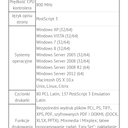
Prędkość CPU
800 MHz
kontrolera
Język opisu
PostScript 3
strony
Windows XP (32/64)
Windows VISTA (32/64)
Windows 7 (32/64)
Windows 8 (32/64)
Systemy
Windows Server 2003 (32/64)
operacyjne
Windows Server 2008 (32/64)
Windows Server 2008 R2 (64)
Windows Server 2012 (64)
Macintosh OS X 10.x
Unix, Linux, Citrix
Czcionki
80 PCL Latin; 137 PostScript 3 Emulation
drukarki
Latin
Bezpośredni wydruk plików PCL, PS, TIFF,
XPS, PDF, szyfrowanych PDF i OOXML (DOCX,
Funkcje
XLSX, PPTX); Mixmedia i Mixplex; łatwe
drukowania
programowanie zadań „Easy Set”; nakładanie;