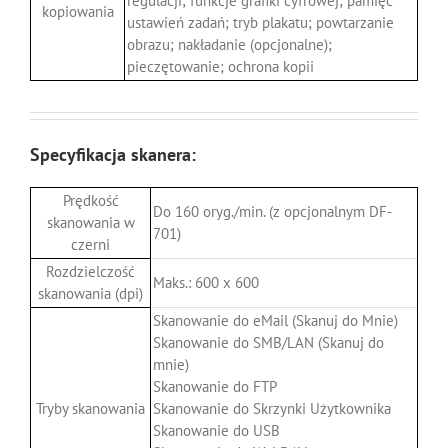
regulacji; funkcje grafiki cyfrowej; pamięć
kopiowania
ustawień zadań; tryb plakatu; powtarzanie
obrazu; nakładanie (opcjonalne);
pieczętowanie; ochrona kopii
Specyfikacja skanera:
Prędkość
Do 160 oryg./min. (z opcjonalnym DF-
skanowania w
701)
czerni
Rozdzielczość
Maks.: 600 x 600
skanowania (dpi)
Skanowanie do eMail (Skanuj do Mnie)
Skanowanie do SMB/LAN (Skanuj do
mnie)
Skanowanie do FTP
Tryby skanowania
Skanowanie do Skrzynki Użytkownika
Skanowanie do USB