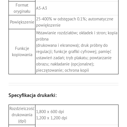
Format
A5-A3
oryginału
25-400% w odstępach 0.1%; automatyczne
Powiększenie
powiększenie
Wstawianie rozdziałów; okładek i stron; kopia
próbna
(drukowana i ekranowa); druk próbny do
Funkcje
regulacji; funkcje grafiki cyfrowej; pamięć
kopiowania
ustawień zadań; tryb plakatu; powtarzanie
obrazu; nakładanie (opcjonalne);
pieczętowanie; ochrona kopii
Specyfikacja drukarki:
Rozdzielczość
1,800 x 600 dpi
drukowania
1,200 x 1,200 dpi
(dpi)