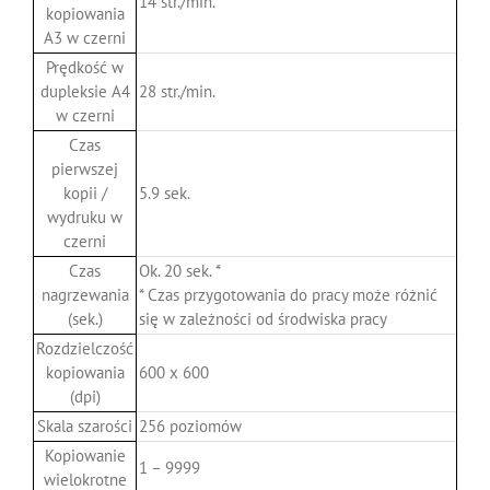
14 str./min.
kopiowania
A3 w czerni
Prędkość w
dupleksie A4
28 str./min.
w czerni
Czas
pierwszej
kopii /
5.9 sek.
wydruku w
czerni
Czas
Ok. 20 sek. *
nagrzewania
* Czas przygotowania do pracy może różnić
(sek.)
się w zależności od środwiska pracy
Rozdzielczość
kopiowania
600 x 600
(dpi)
Skala szarości
256 poziomów
Kopiowanie
1 – 9999
wielokrotne