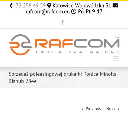
Skip
32 256 49 59
Katowice Wojewódzka 31
to
rafcom@rafcom.eu
Pn-Pt 9-17
content
Facebook
Sprzedaż poleasingowej drukarki Konica Minolta
Bizhub 284e
Previous
Next