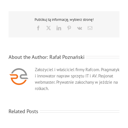
Konica
Minolta
Bizhub
Publikuj tą informację, wybierz stronę!
284e
Facebook
X
LinkedIn
Pinterest
Vk
Email
About the Author:
Rafał Poznański
Założyciel i właściciel firmy Rafcom. Pragmatyk
i innowator napraw sprzętu IT i AV. Pasjonat
webmaster. Prywatnie zakochany w jeździe na
rolkach.
Related Posts