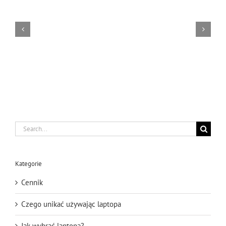
Co
się
zepsuło?
Naprawa
laptopa
Asus
Vivobook
Search
for:
Kategorie
Cennik
Czego unikać używając laptopa
Jak wybrać laptopa?