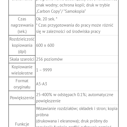
znak wodny; ochrona kopii; druk w trybie
„Carbon Copy”/ ”Samokopia”
Czas
Ok. 20 sek. *
nagrzewania
* Czas przygotowania do pracy może różnić
(sek.)
się w zależności od środwiska pracy
Rozdzielczość
kopiowania
600 x 600
(dpi)
Skala szarości
256 poziomów
Kopiowanie
1 – 9999
wielokrotne
Format
A5-A3
oryginału
25-400% w odstępach 0.1%; automatyczne
Powiększenie
powiększenie
Wstawianie rozdziałów; okładek i stron; kopia
próbna
(drukowana i ekranowa); druk próbny do
Funkcje