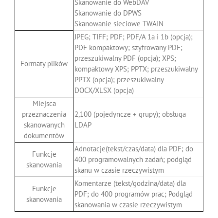
Skanowanie do WebDAV
Skanowanie do DPWS
Skanowanie sieciowe TWAIN
JPEG; TIFF; PDF; PDF/A 1a i 1b (opcja);
PDF kompaktowy; szyfrowany PDF;
przeszukiwalny PDF (opcja); XPS;
Formaty plików
kompaktowy XPS; PPTX; przeszukiwalny
PPTX (opcja); przeszukiwalny
DOCX/XLSX (opcja)
Miejsca
przeznaczenia
2,100 (pojedyncze + grupy); obsługa
skanowanych
LDAP
dokumentów
Adnotacje(tekst/czas/data) dla PDF; do
Funkcje
400 programowalnych zadań; podgląd
skanowania
skanu w czasie rzeczywistym
Komentarze (tekst/godzina/data) dla
Funkcje
PDF; do 400 programów prac; Podgląd
skanowania
skanowania w czasie rzeczywistym