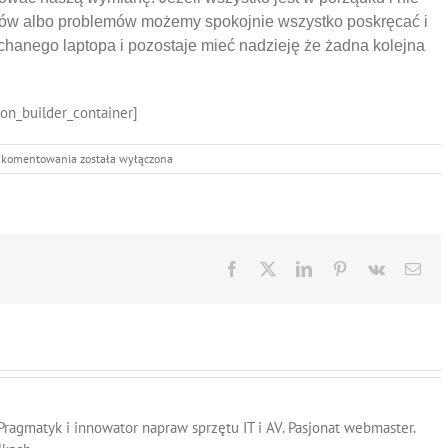
w albo problemów możemy spokojnie wszystko poskręcać i
chanego laptopa i pozostaje mieć nadzieję że żadna kolejna
ion_builder_container]
Usterka
ć komentowania
została wyłączona
inwertera
Facebook
X
LinkedIn
Pinterest
Vk
Ema
 Pragmatyk i innowator napraw sprzętu IT i AV. Pasjonat webmaster.