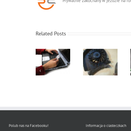
Prywatnie zakochany w jeździe na ro
Related Posts
Jak oszczędzać
Jak wybrać i
Jak usunąć kurz
baterię w
kupić laptopa?
z laptopa
laptopie?
Polub nas na Facebooku!
Informacja o ciasteczkach