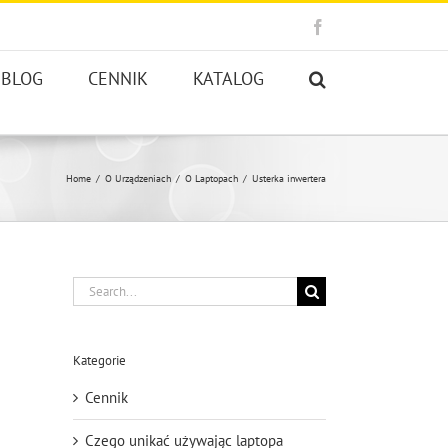
Facebook
BLOG
CENNIK
KATALOG
Home
O Urządzeniach
O Laptopach
Usterka inwertera
Search
for:
Kategorie
Cennik
Czego unikać używając laptopa