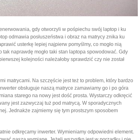
enerwowania, gdy otworzyli w pośpiechu swój laptop i ku
ptop odmawia posłuszeństwa i obraz na matrycy znika ku
rawić usterkę lepiej najpierw pomyślmy, co mogło nią
co tak naprawdę mogło taki stan laptopa spowodować. Gdy
erwszej kolejności należałoby sprawdzić czy nie został
mi matrycami. Na szczęście jest też to problem, który bardzo
inwerter obsługuje naszą matryce zamawiamy go i po góra
ana starego na nowy jest dość prosta. Wystarczy odkręcić
owany jest zazwyczaj tuż pod matrycą. W sporadycznych
wnej. Jednakże zajmiemy się tym prostszym sposobem
katnie odkręcamy inwerter. Wymieniamy odpowiedni element.
wać naszą wymianę. Jeżeli wszystko jest w porządku i nie