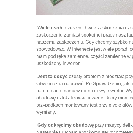
Wiele osób
przeszło chwile zaskoczenia i zd
zaskoczeniu zamiast spokojnej pracy nasz la
naszemu zaskoczeniu. Gdy chcemy szybko nap
spowodować. W Internecie jest wiele porad, 
mam pod ręka zamienne, części zamienne w pi
uszkodzony inwerter.
Jest to dosyć
częsty problem z niedziałający
łatwo można naprawić. Po Sprawdzeniu, jaki 
paru dniach mamy w domu nowy inwertor. Wymi
obudowę i zlokalizować inwerter, który mont
przypadkach montowany jest przy płycie głó
wymiany.
Gdy odkręcimy obudowę
przy matrycy deli
Następnie uruchamiamy komputer by przetesto