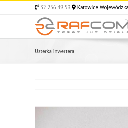
Skip
32 256 49 59
Katowice Wojewódzk
to
content
Usterka inwertera