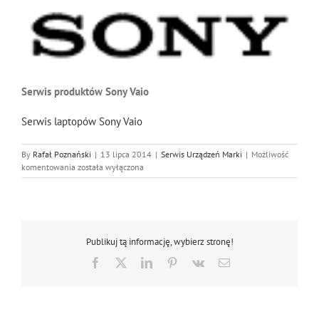
Serwis produktów Sony Vaio
Serwis laptopów Sony Vaio
By
Rafał Poznański
|
13 lipca 2014
|
Serwis Urządzeń Marki
|
Możliwość
Serwis
komentowania
została wyłączona
produktów
Sony
Vaio
Publikuj tą informację, wybierz stronę!
Facebook
X
LinkedIn
Pinterest
Vk
Email