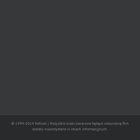
© 1999-2019 Rafcom | Wszystkie znaki towarowe będące własnością firm
zostały wykorzystane w celach informacyjnych.