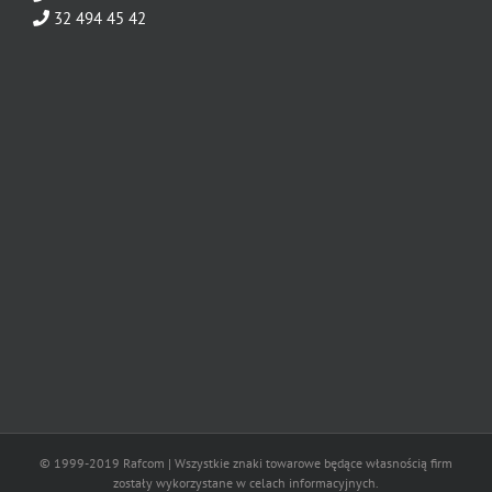
32 494 45 42
© 1999-2019 Rafcom | Wszystkie znaki towarowe będące własnością firm
zostały wykorzystane w celach informacyjnych.