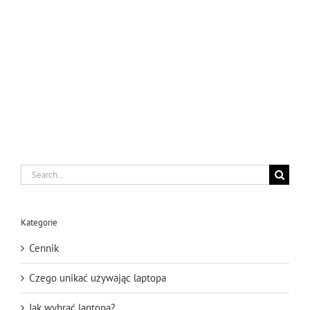
Serwis produktów Epson
Search
for:
Kategorie
Cennik
Czego unikać używając laptopa
Jak wybrać laptopa?