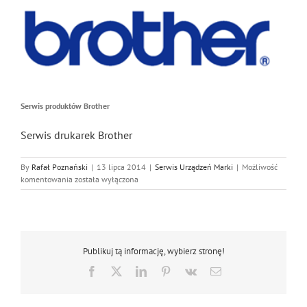
Serwis produktów Brother
Serwis drukarek Brother
By
Rafał Poznański
|
13 lipca 2014
|
Serwis Urządzeń Marki
|
Możliwość
Serwis
komentowania
została wyłączona
produktów
Brother
Publikuj tą informację, wybierz stronę!
Facebook
X
LinkedIn
Pinterest
Vk
Email