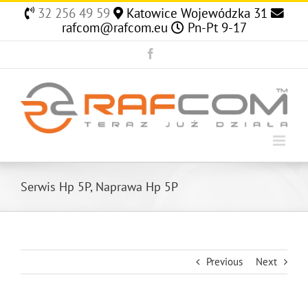
Skip
32 256 49 59
Katowice Wojewódzka 31
to
rafcom@rafcom.eu
Pn-Pt 9-17
content
Facebook
Serwis Hp 5P, Naprawa Hp 5P
Previous
Next