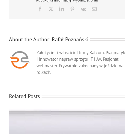
Publikuj tą informację, wybierz stronę!
Facebook
X
LinkedIn
Pinterest
Vk
Email
About the Author:
Rafał Poznański
Założyciel i właściciel firmy Rafcom. Pragmatyk
i innowator napraw sprzętu IT i AV. Pasjonat
webmaster. Prywatnie zakochany w jeździe na
rolkach.
Related Posts