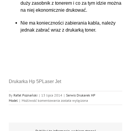
duży zasobnik z tonerem i co za tym idzie można
na niej ekonomicznie drukować.
Nie ma konieczności zabierania kabla, należy
jednak zabrać wraz z drukarką toner.
Drukarka Hp 5PLaser Jet
By
Rafał Poznański
|
13 lipca 2014
|
Serwis Drukarek HP
Serwis
Model
|
Możliwość komentowania
została wyłączona
Hp
5P,
Naprawa
Hp
5P