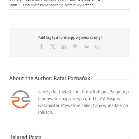
Serwis
Model
|
Możliwość komentowania
została wyłączona
Hp
2100,
Naprawa
Hp
2100
Publikuj tą informację, wybierz stronę!
Facebook
X
LinkedIn
Pinterest
Vk
Email
About the Author:
Rafał Poznański
Założyciel i właściciel firmy Rafcom. Pragmatyk
i innowator napraw sprzętu IT i AV. Pasjonat
webmaster. Prywatnie zakochany w jeździe na
rolkach.
Related Posts