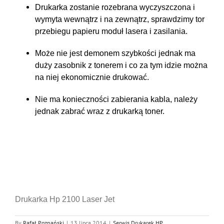
Drukarka zostanie rozebrana wyczyszczona i
wymyta wewnątrz i na zewnątrz, sprawdzimy tor
przebiegu papieru moduł lasera i zasilania.
Może nie jest demonem szybkości jednak ma
duży zasobnik z tonerem i co za tym idzie można
na niej ekonomicznie drukować.
Nie ma konieczności zabierania kabla, należy
jednak zabrać wraz z drukarką toner.
Drukarka Hp 2100 Laser Jet
By
Rafał Poznański
|
13 lipca 2014
|
Serwis Drukarek HP