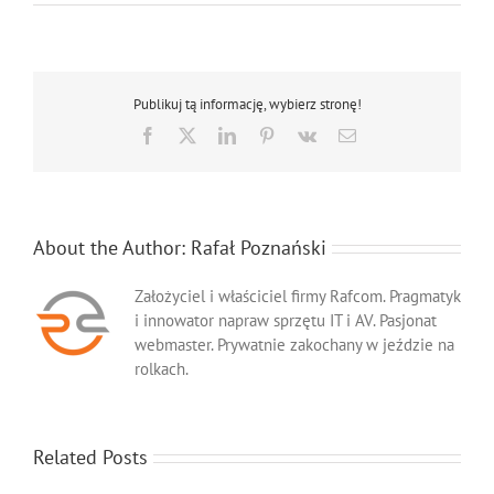
Hp
1018,
Naprawa
Hp
1018
Publikuj tą informację, wybierz stronę!
Facebook
X
LinkedIn
Pinterest
Vk
Email
About the Author:
Rafał Poznański
Założyciel i właściciel firmy Rafcom. Pragmatyk
i innowator napraw sprzętu IT i AV. Pasjonat
webmaster. Prywatnie zakochany w jeździe na
rolkach.
Related Posts