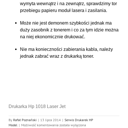
wymyta wewnątrz i na zewnątrz, sprawdzimy tor
przebiegu papieru moduł lasera i zasilania.
Może nie jest demonem szybkości jednak ma
duży zasobnik z tonerem i co za tym idzie można
na niej ekonomicznie drukować.
Nie ma konieczności zabierania kabla, należy
jednak zabrać wraz z drukarką toner.
Drukarka Hp 1018 Laser Jet
By
Rafał Poznański
|
13 lipca 2014
|
Serwis Drukarek HP
Serwis
Model
|
Możliwość komentowania
została wyłączona