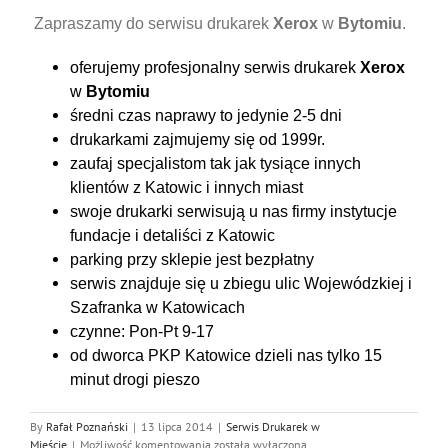
Zapraszamy do serwisu drukarek
Xerox
w
Bytomiu
.
oferujemy profesjonalny serwis drukarek
Xerox
w
Bytomiu
średni czas naprawy to jedynie 2-5 dni
drukarkami zajmujemy się od 1999r.
zaufaj specjalistom tak jak tysiące innych
klientów z Katowic i innych miast
swoje drukarki serwisują u nas firmy instytucje
fundacje i detaliści z Katowic
parking przy sklepie jest bezpłatny
serwis znajduje się u zbiegu ulic Wojewódzkiej i
Szafranka w Katowicach
czynne: Pon-Pt 9-17
od dworca PKP Katowice dzieli nas tylko 15
minut drogi pieszo
By
Rafał Poznański
|
13 lipca 2014
|
Serwis Drukarek w
Serwis
Mieście
|
Możliwość komentowania
została wyłączona