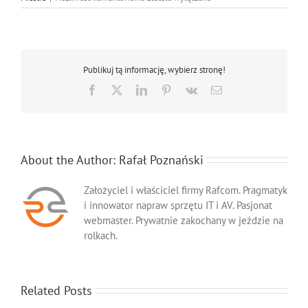
Drukarek
Xerox
Bytom
Publikuj tą informację, wybierz stronę!
Facebook
X
LinkedIn
Pinterest
Vk
Email
About the Author:
Rafał Poznański
Założyciel i właściciel firmy Rafcom. Pragmatyk
i innowator napraw sprzętu IT i AV. Pasjonat
webmaster. Prywatnie zakochany w jeździe na
rolkach.
Related Posts