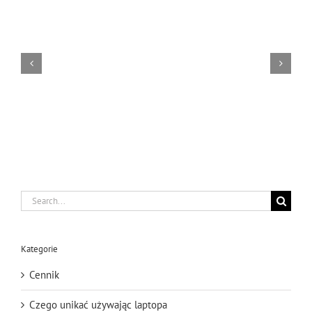
Serwis
Kserokopiarek
Katowice
Search
for:
Kategorie
Cennik
Czego unikać używając laptopa