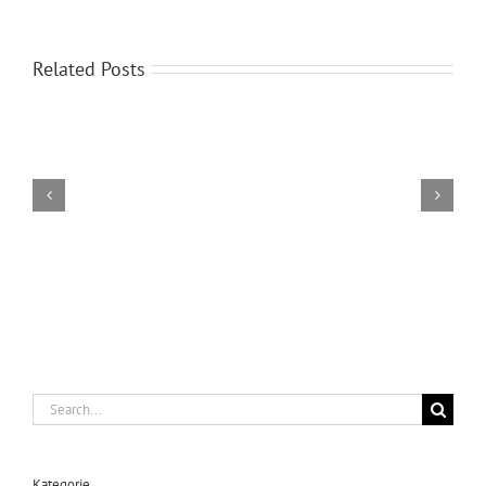
Related Posts
Serwis
Kserokopiarek
Katowice
Search
for:
Kategorie