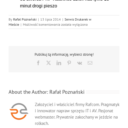
minut drogi pieszo
By
Rafał Poznański
|
13 lipca 2014
|
Serwis Drukarek w
Serwis
Mieście
|
Możliwość komentowania
została wyłączona
Drukarek
Printronix
Katowice
Publikuj tą informację, wybierz stronę!
Facebook
X
LinkedIn
Pinterest
Vk
Email
About the Author:
Rafał Poznański
Założyciel i właściciel firmy Rafcom. Pragmatyk
i innowator napraw sprzętu IT i AV. Pasjonat
webmaster. Prywatnie zakochany w jeździe na
rolkach.