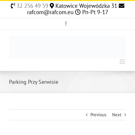
Skip
32 256 49 59
Katowice Wojewódzka 31
to
rafcom@rafcom.eu
Pn-Pt 9-17
content
Facebook
Parking Przy Serwisie
Previous
Next