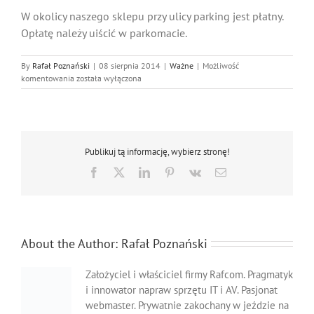
W okolicy naszego sklepu przy ulicy parking jest płatny.
Opłatę należy uiścić w parkomacie.
By
Rafał Poznański
|
08 sierpnia 2014
|
Ważne
|
Możliwość
Parking
komentowania
została wyłączona
Przy
Serwisie
Publikuj tą informację, wybierz stronę!
Facebook
X
LinkedIn
Pinterest
Vk
Email
About the Author:
Rafał Poznański
Założyciel i właściciel firmy Rafcom. Pragmatyk
i innowator napraw sprzętu IT i AV. Pasjonat
webmaster. Prywatnie zakochany w jeździe na