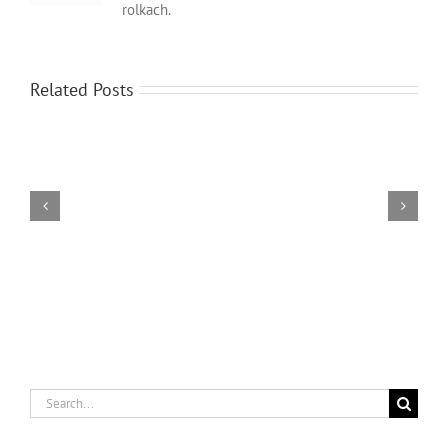
rolkach.
Related Posts
Serwis
Terminy
Transp
Search
for: