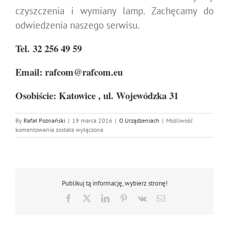
czyszczenia i wymiany lamp. Zachęcamy do
odwiedzenia naszego serwisu.
Tel. 32 256 49 59
Email: rafcom@rafcom.eu
Osobiście: Katowice , ul. Wojewódzka 31
By
Rafał Poznański
|
19 marca 2016
|
O Urządzeniach
|
Możliwość
Lampy
komentowania
została wyłączona
do
Projektorów
Publikuj tą informację, wybierz stronę!
Facebook
X
LinkedIn
Pinterest
Vk
Email