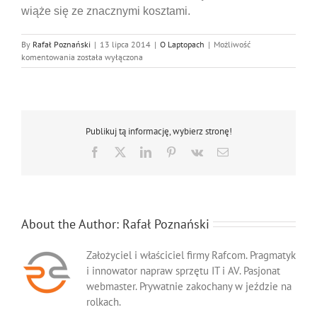
wiąże się ze znacznymi kosztami.
By
Rafał Poznański
|
13 lipca 2014
|
O Laptopach
|
Możliwość
Konserwacja
komentowania
została wyłączona
laptopa
Publikuj tą informację, wybierz stronę!
Facebook
X
LinkedIn
Pinterest
Vk
Email
About the Author:
Rafał Poznański
Założyciel i właściciel firmy Rafcom. Pragmatyk
i innowator napraw sprzętu IT i AV. Pasjonat
webmaster. Prywatnie zakochany w jeździe na
rolkach.