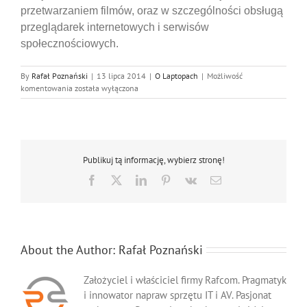
przetwarzaniem filmów, oraz w szczególności obsługą
przeglądarek internetowych i serwisów
społecznościowych.
By
Rafał Poznański
|
13 lipca 2014
|
O Laptopach
|
Możliwość
Jaki
komentowania
została wyłączona
laptop
jest
modny
Publikuj tą informację, wybierz stronę!
Facebook
X
LinkedIn
Pinterest
Vk
Email
About the Author:
Rafał Poznański
Założyciel i właściciel firmy Rafcom. Pragmatyk
i innowator napraw sprzętu IT i AV. Pasjonat