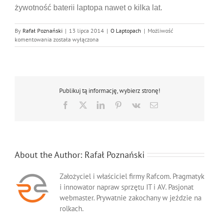
żywotność baterii laptopa nawet o kilka lat.
By
Rafał Poznański
|
13 lipca 2014
|
O Laptopach
|
Możliwość
Jak
komentowania
została wyłączona
użytkować
laptopa,
aby
nie
niszczyć
Publikuj tą informację, wybierz stronę!
baterii?
Facebook
X
LinkedIn
Pinterest
Vk
Email
About the Author:
Rafał Poznański
Założyciel i właściciel firmy Rafcom. Pragmatyk
i innowator napraw sprzętu IT i AV. Pasjonat
webmaster. Prywatnie zakochany w jeździe na
rolkach.