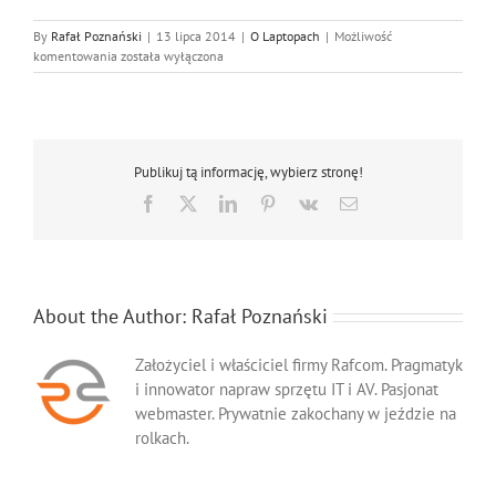
By
Rafał Poznański
|
13 lipca 2014
|
O Laptopach
|
Możliwość
Dyski
komentowania
została wyłączona
SSD
–
mniejszy
pobór
prądu
Publikuj tą informację, wybierz stronę!
Facebook
X
LinkedIn
Pinterest
Vk
Email
About the Author:
Rafał Poznański
Założyciel i właściciel firmy Rafcom. Pragmatyk
i innowator napraw sprzętu IT i AV. Pasjonat
webmaster. Prywatnie zakochany w jeździe na
rolkach.