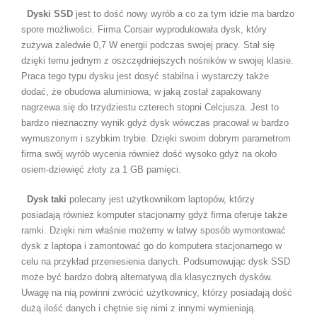
Dyski SSD
jest to dość nowy wyrób a co za tym idzie ma bardzo
spore możliwości. Firma Corsair wyprodukowała dysk, który
zużywa zaledwie 0,7 W energii podczas swojej pracy. Stał się
dzięki temu jednym z oszczędniejszych nośników w swojej klasie.
Praca tego typu dysku jest dosyć stabilna i wystarczy także
dodać, że obudowa aluminiowa, w jaką został zapakowany
nagrzewa się do trzydziestu czterech stopni Celcjusza. Jest to
bardzo nieznaczny wynik gdyż dysk wówczas pracował w bardzo
wymuszonym i szybkim trybie. Dzięki swoim dobrym parametrom
firma swój wyrób wycenia również dość wysoko gdyż na około
osiem-dziewięć złoty za 1 GB pamięci.
Dysk taki
polecany jest użytkownikom laptopów, którzy
posiadają również komputer stacjonarny gdyż firma oferuje także
ramki. Dzięki nim właśnie możemy w łatwy sposób wymontować
dysk z laptopa i zamontować go do komputera stacjonarnego w
celu na przykład przeniesienia danych. Podsumowując dysk SSD
może być bardzo dobrą alternatywą dla klasycznych dysków.
Uwagę na nią powinni zwrócić użytkownicy, którzy posiadają dość
dużą ilość danych i chętnie się nimi z innymi wymieniają.