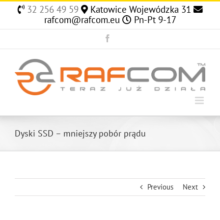
Skip
32 256 49 59
Katowice Wojewódzka 31
to
rafcom@rafcom.eu
Pn-Pt 9-17
content
Facebook
Dyski SSD – mniejszy pobór prądu
Previous
Next