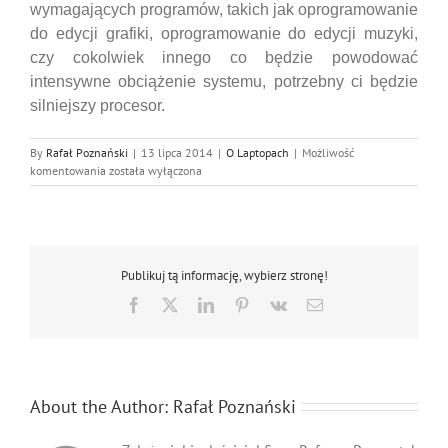
wymagających programów, takich jak oprogramowanie
do edycji grafiki, oprogramowanie do edycji muzyki,
czy cokolwiek innego co będzie powodować
intensywne obciążenie systemu, potrzebny ci będzie
silniejszy procesor
.
By
Rafał Poznański
|
13 lipca 2014
|
O Laptopach
|
Możliwość
Co
komentowania
została wyłączona
sprawia,
że
laptop
jest
dobry?
Publikuj tą informację, wybierz stronę!
Facebook
X
LinkedIn
Pinterest
Vk
Email
About the Author:
Rafał Poznański